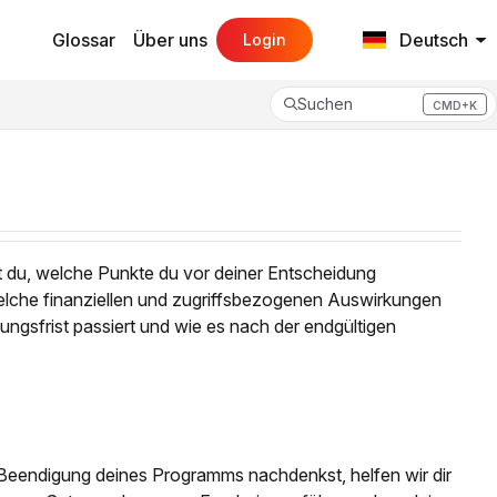
Glossar
Über uns
Deutsch
Login
Suchen
CMD+K
Press CMD+K to open search
t du, welche Punkte du vor deiner Entscheidung
welche finanziellen und zugriffsbezogenen Auswirkungen
ngsfrist passiert und wie es nach der endgültigen
Beendigung deines Programms nachdenkst, helfen wir dir