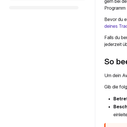
gern bei d
Programm g
Bevor du ei
deines Tra
Falls du be
jederzeit 
So be
Um dein Aw
Gib die fo
Betref
Besch
einleit