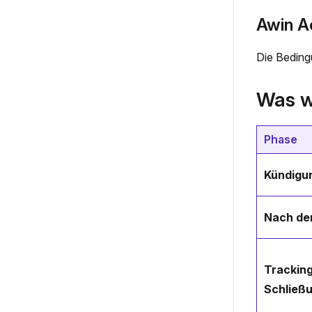
Awin A
Die Bedingu
Was w
Phase
Kündigun
Nach de
Tracking
Schließ