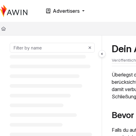
Documentation Index
Advertisers
Fetch the complete documentation index at:
https://help.awin.com/llms.t
Use this file to discover all available pages before exploring further.
Dein
Veröffentlic
Überlegst 
berücksich
damit verb
Schließung
Bevor
Falls du a