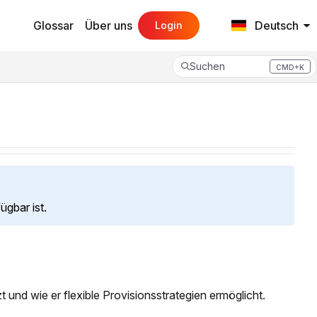
Glossar
Über uns
Deutsch
Login
Suchen
CMD+K
Press CMD+K to open search
ügbar ist.
zt und wie er flexible Provisionsstrategien ermöglicht.