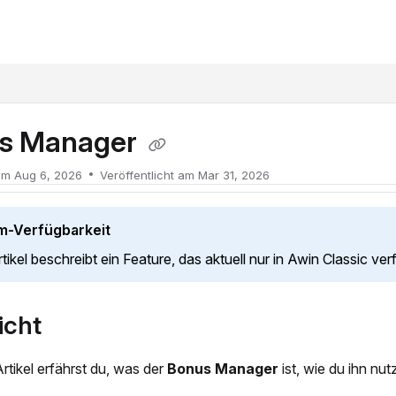
xt
s Manager
 am
Aug 6, 2026
Veröffentlicht am Mar 31, 2026
rm-Verfügbarkeit
tikel beschreibt ein Feature, das aktuell nur in Awin Classic verf
icht
rtikel erfährst du, was der
Bonus Manager
ist, wie du ihn nut