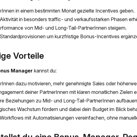
rInnen in einem bestimmten Monat gezielte Incentives geben.
Aktivität in besonders traffic- und verkaufsstarken Phasen er
rformance von Mid- und Long-Tail-PartnerInnen steigern.
Standardprovisionen um kurzfristige Bonus-Incentives ergänz
ge Vorteile
onus Manager
kannst du:
rInnen dazu motivieren, mehr genehmigte Sales oder höherwer
gagement deiner PartnerInnen mit klaren monatlichen Zielen 
re Beziehungen zu Mid- und Long-Tail-PartnerInnen aufbauen
gisches Wachstum fördern und dabei dein Budget im Blick beha
Workflows mit Automatisierungen vereinfachen, ohne manuel