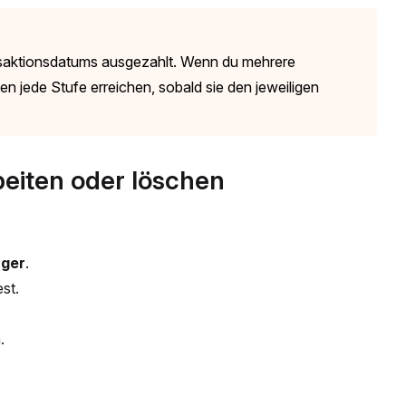
nsaktionsdatums ausgezahlt. Wenn du mehrere
en jede Stufe erreichen, sobald sie den jeweiligen
eiten oder löschen
ager
.
st.
.