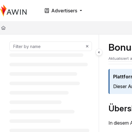
Documentation Index
Advertisers
Fetch the complete documentation index at:
https://help.awin.com/llms.t
Use this file to discover all available pages before exploring further.
Bonu
Aktualisiert
Plattfo
Dieser Ar
Übers
In diesem A